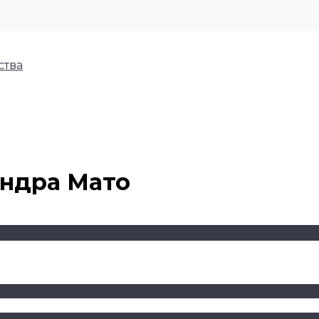
ства
андра Мато