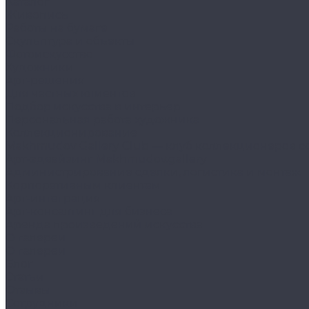
Каталог
Живопись
Работы на бумаге
Скульптура и объекты
Фотоискусство
Художники
Арт-решения
Для частных клиентов
Подбор искусства в интерьер
Персональная работа художника
Коллекционирование
Makhmudov Gallery Club — клуб коллекционеров с
Арт-эдвайзинг Makhmudov.gallery
Администрирование сделки, логистика и монтаж
Корпоративным клиентам
Арт-интеграция
Арт-консалтинг для бизнеса
Аренда произведений искусства
О галереи
О галереи
Блог
Статьи
Отзывы
Сотрудники