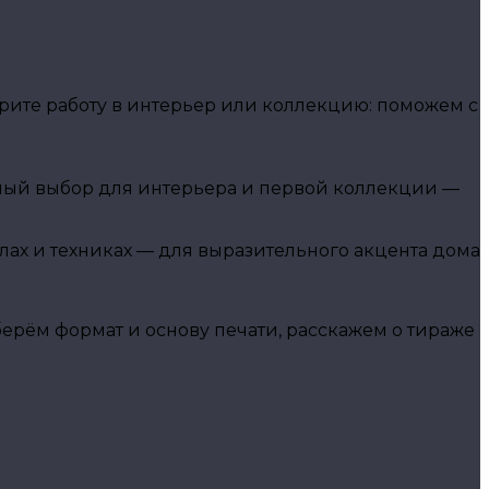
ите работу в интерьер или коллекцию: поможем с
чный выбор для интерьера и первой коллекции —
алах и техниках — для выразительного акцента дома
рём формат и основу печати, расскажем о тираже