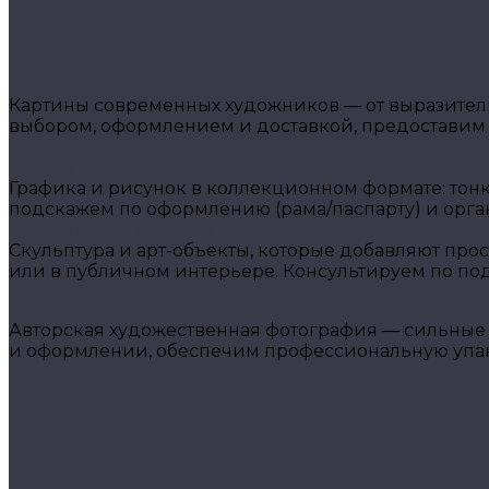
Живопись
Работы на бумаге
Скульптура и объекты
Фотоискусство
Живопись
Картины современных художников — от выразитель
выбором, оформлением и доставкой, предоставим
Работы на бумаге
Графика и рисунок в коллекционном формате: тон
подскажем по оформлению (рама/паспарту) и орга
Скульптура и объекты
Скульптура и арт-объекты, которые добавляют прос
или в публичном интерьере. Консультируем по подб
Фотоискусство
Авторская художественная фотография — сильные 
и оформлении, обеспечим профессиональную упако
Художники
Арт-решения
Для частных клиентов
Коллекционирование
Корпоративным клиентам