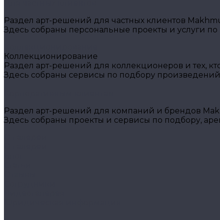
Для частных клиентов
Раздел арт-решений для частных клиентов Makhmud
Здесь собраны персональные проекты и услуги по
Коллекционирование
Коллекционирование
Раздел арт-решений для коллекционеров и тех, кт
Здесь собраны сервисы по подбору произведений
Корпоративным клиентам
Раздел арт-решений для компаний и брендов Makh
Здесь собраны проекты и сервисы по подбору, ар
О галереи
О галереи
Блог
Статьи
Отзывы
Сотрудники
Видеогалерея
Юридическая информация
...